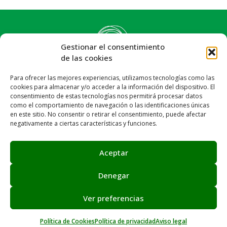
Gestionar el consentimiento
de las cookies
Para ofrecer las mejores experiencias, utilizamos tecnologías como las
cookies para almacenar y/o acceder a la información del dispositivo. El
consentimiento de estas tecnologías nos permitirá procesar datos
como el comportamiento de navegación o las identificaciones únicas
en este sitio. No consentir o retirar el consentimiento, puede afectar
negativamente a ciertas características y funciones.
Síguenos:
Email: info@achalay.es
Aceptar
Aviso legal
Política de privacidad
Política de cookies
Denegar
Canal de denuncias
Mapa web
Ver preferencias
Asociación Achalay © 2026. Sitio web creado por
Juntos
Cambiamos el Mundo
Política de Cookies
Política de privacidad
Aviso legal