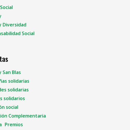
Social
y
y Diversidad
sabilidad Social
tas
y San Blas
as solidarias
es solidarias
 solidarios
ón social
ión Complementaria
a
Premios