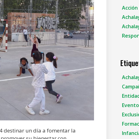
Acción 
Achala
Achala
Respon
Etique
Achala
Campañ
Entidad
Eventos
Exclusi
Formac
destinar un día a fomentar la
Infanci
y promover su bienestar con