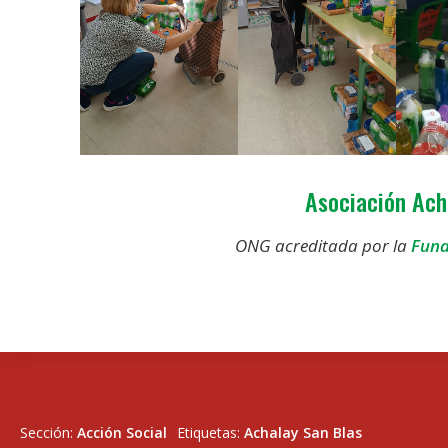
Asociación Ach
ONG acreditada por la
Fund
Sección:
Acción Social
Etiquetas:
Achalay San Blas