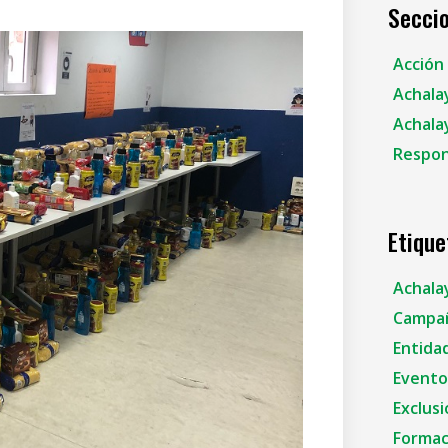
Secci
Acción 
Achala
Achala
Respon
Etique
Achala
Campañ
Entidad
Eventos
Exclusi
Formac