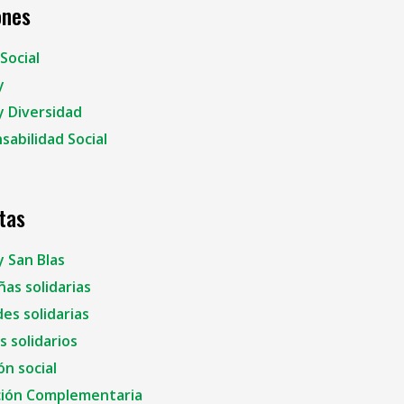
ones
Social
y
y Diversidad
sabilidad Social
tas
y San Blas
as solidarias
es solidarias
 solidarios
ón social
ión Complementaria