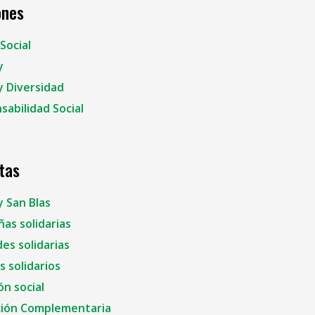
ones
Social
y
y Diversidad
sabilidad Social
tas
y San Blas
as solidarias
es solidarias
 solidarios
ón social
ión Complementaria