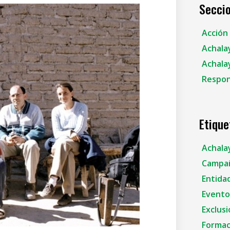
Secci
Acción 
Achala
Achala
Respon
Etique
Achala
Campañ
Entidad
Eventos
Exclusi
Formac