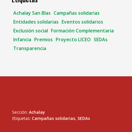
Achalay San Blas
Campañas solidarias
Entidades solidarias
Eventos solidarios
Exclusión social
Formación Complementaria
Infancia
Premios
Proyecto LICEO
SEDAs
Transparencia
Sección:
Achalay
Etiquetas:
Campañas solidarias
,
SEDAs