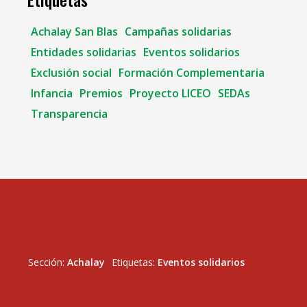
Achalay San Blas
Campañas solidarias
Entidades solidarias
Eventos solidarios
Exclusión social
Formación Complementaria
Infancia
Premios
Proyecto LICEO
SEDAs
Transparencia
Sección:
Achalay
Etiquetas:
Eventos solidarios