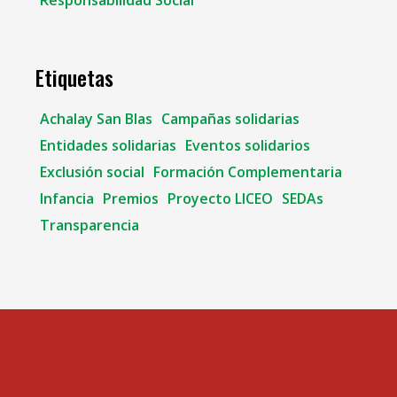
Etiquetas
Achalay San Blas
Campañas solidarias
Entidades solidarias
Eventos solidarios
Exclusión social
Formación Complementaria
Infancia
Premios
Proyecto LICEO
SEDAs
Transparencia