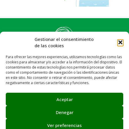
Gestionar el consentimiento
de las cookies
Para ofrecer las mejores experiencias, utilizamos tecnologías como las
cookies para almacenar y/o acceder a la información del dispositivo. El
consentimiento de estas tecnologías nos permitirá procesar datos
como el comportamiento de navegación o las identificaciones únicas
en este sitio. No consentir o retirar el consentimiento, puede afectar
negativamente a ciertas características y funciones.
Síguenos:
Email: info@achalay.es
Aceptar
Aviso legal
Política de privacidad
Política de cookies
Canal de denuncias
Mapa web
Denegar
Ver preferencias
Asociación Achalay © 2026. Sitio web creado por
Juntos