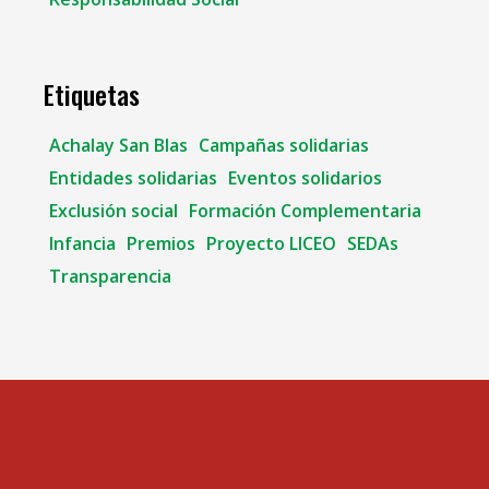
Etiquetas
Achalay San Blas
Campañas solidarias
Entidades solidarias
Eventos solidarios
Exclusión social
Formación Complementaria
Infancia
Premios
Proyecto LICEO
SEDAs
Transparencia