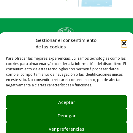
Gestionar el consentimiento
de las cookies
Para ofrecer las mejores experiencias, utilizamos tecnologías como las
cookies para almacenar y/o acceder a la información del dispositivo. El
consentimiento de estas tecnologías nos permitirá procesar datos
como el comportamiento de navegación o las identificaciones únicas
en este sitio. No consentir o retirar el consentimiento, puede afectar
negativamente a ciertas características y funciones.
Síguenos:
Email: info@achalay.es
Aceptar
Aviso legal
Política de privacidad
Política de cookies
Canal de denuncias
Mapa web
Denegar
Ver preferencias
Asociación Achalay © 2026. Sitio web creado por
Juntos