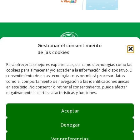
Gestionar el consentimiento
de las cookies
Para ofrecer las mejores experiencias, utilizamos tecnologías como las
cookies para almacenar y/o acceder a la información del dispositivo. El
consentimiento de estas tecnologías nos permitirá procesar datos
como el comportamiento de navegación o las identificaciones únicas
en este sitio. No consentir o retirar el consentimiento, puede afectar
negativamente a ciertas características y funciones.
Síguenos:
Email: info@achalay.es
Aceptar
Aviso legal
Política de privacidad
Política de cookies
Denegar
Canal de denuncias
Mapa web
Ver preferencias
Asociación Achalay © 2026. Sitio web creado por
Juntos